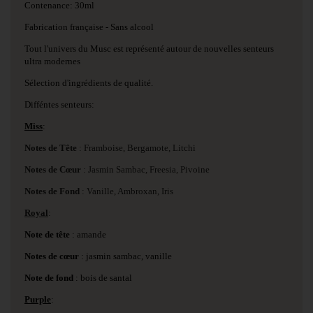
Contenance: 30ml
Fabrication française - Sans alcool
Tout l'univers du Musc est représenté autour de nouvelles senteurs
ultra modernes
Sélection d'ingrédients de qualité.
Difféntes senteurs:
Miss
:
Notes de Tête
: Framboise, Bergamote, Litchi
Notes de Cœur
: Jasmin Sambac, Freesia, Pivoine
Notes de Fond
: Vanille, Ambroxan, Iris
Royal
:
Note de tête
: amande
Notes de
cœur
: jasmin sambac, vanille
Note de fond
: bois de santal
Purple
: