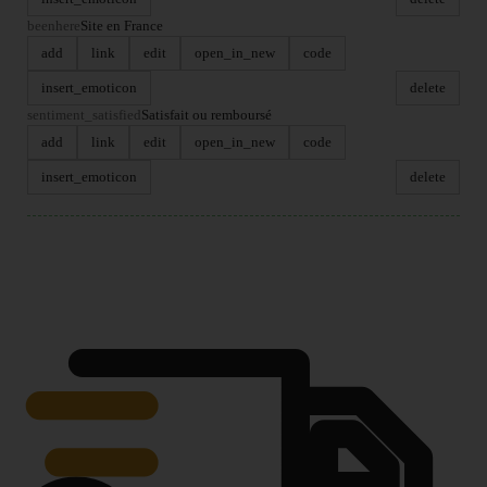
beenhere
Site en France
add
link
edit
open_in_new
code
insert_emoticon
delete
sentiment_satisfied
Satisfait ou remboursé
add
link
edit
open_in_new
code
insert_emoticon
delete