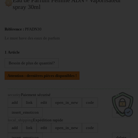
spray 30ml
Référence :
PFADN30
Le must have des eaux de parfum
1
Article
Besoin de plus de quantité?
Attention : dernières pièces disponibles !
security
Paiement sécurisé
add
link
edit
open_in_new
code
insert_emoticon
delete
local_shipping
Expédition rapide
add
link
edit
open_in_new
code
insert_emoticon
delete