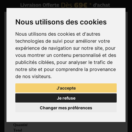
Nous utilisons des cookies
Nous utilisons des cookies et d'autres
technologies de suivi pour améliorer votre
Rechercher
expérience de navigation sur notre site, pour
vous montrer un contenu personnalisé et des
Panier
(vide)
publicités ciblées, pour analyser le trafic de
Aucun produit
notre site et pour comprendre la provenance
Livraison gratuite !
Livraison
de nos visiteurs.
0,00 €
Total
J'accepte
Commander
Je refuse
Voir mon panier
Changer mes préférences
Produit ajouté au
panier avec succès
Quantité
Total