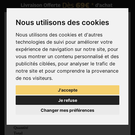
Nous utilisons des cookies
Nous utilisons des cookies et d'autres
technologies de suivi pour améliorer votre
Rechercher
expérience de navigation sur notre site, pour
vous montrer un contenu personnalisé et des
Panier
(vide)
publicités ciblées, pour analyser le trafic de
Aucun produit
notre site et pour comprendre la provenance
Livraison gratuite !
Livraison
de nos visiteurs.
0,00 €
Total
J'accepte
Commander
Je refuse
Voir mon panier
Changer mes préférences
Produit ajouté au
panier avec succès
Quantité
Total