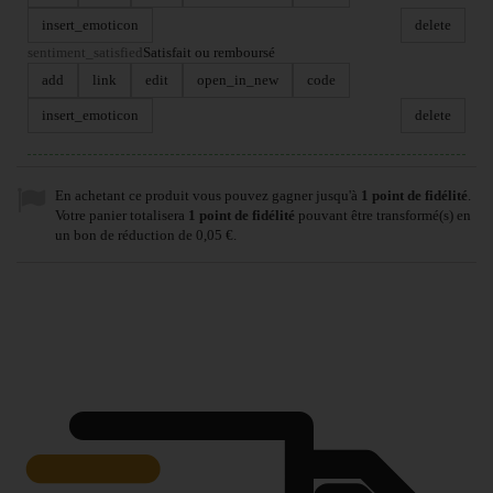
insert_emoticon
delete
sentiment_satisfied
Satisfait ou remboursé
add
link
edit
open_in_new
code
insert_emoticon
delete
En achetant ce produit vous pouvez gagner jusqu'à
1
point de fidélité
.
Votre panier totalisera
1
point de fidélité
pouvant être transformé(s) en
un bon de réduction de
0,05 €
.