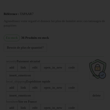
Référence :
TAPAAR7
Agrandissez votre regard et donnez lui plus de lumière avec ces tatouages de
paupières
En stock
36
Produits en stock
Besoin de plus de quantité?
security
Paiement sécurisé
add
link
edit
open_in_new
code
insert_emoticon
delete
local_shipping
Expédition rapide
add
link
edit
open_in_new
code
insert_emoticon
delete
beenhere
Site en France
add
link
edit
open_in_new
code