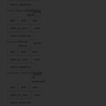
insert_emoticon
local_shipping
Expédition
delete
rapide
add
link
edit
open_in_new
code
insert_emoticon
beenhere
Site en
delete
France
add
link
edit
open_in_new
code
insert_emoticon
sentiment_satisfied
Satisfait
delete
ou
remboursé
add
link
edit
open_in_new
code
insert_emoticon