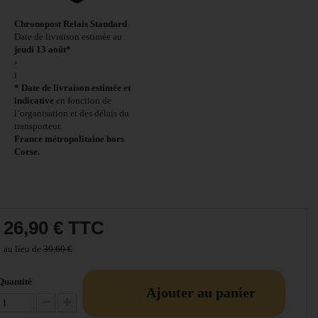
Chronopost Relais Standard
Date de livraison estimée au
jeudi 13 août*
›
i
* Date de livraison estimée et
indicative
en fonction de
l’organisation et des délais du
transporteur.
France métropolitaine hors
Corse.
26,90 €
TTC
au lieu de
30,60 €
Quantité
Ajouter au panier