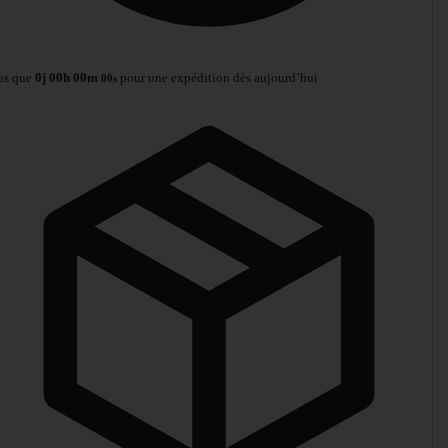
us que
0
j
00
h
00
m
pour une expédition dès aujourd’hui
00
s