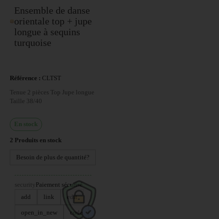
Ensemble de danse
orientale top + jupe
longue à sequins
turquoise
Référence :
CLTST
Tenue 2 pièces Top Jupe longue
Taille 38/40
En stock
2
Produits en stock
Besoin de plus de quantité?
security
Paiement sécurisé
add
link
edit
open_in_new
code