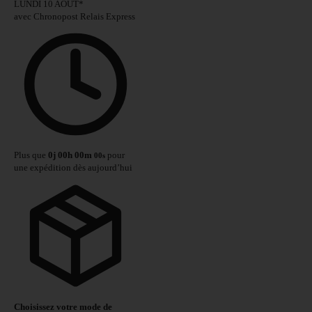
LUNDI 10 AOÛT
*
avec Chronopost Relais Express
Plus que
0
j
00
h
00
m
pour
00
s
une expédition dès aujourd’hui
Choisissez votre mode de