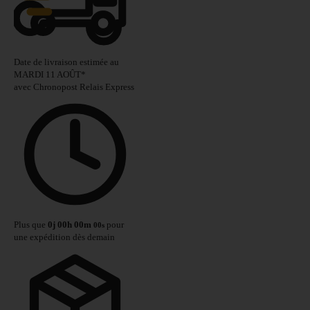
Date de livraison estimée au
MARDI 11 AOÛT
*
avec Chronopost Relais Express
Plus que
0
j
00
h
00
m
pour
00
s
une expédition dès demain