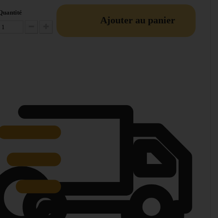
Quantité
Ajouter au panier
Diminuer la quantité
Augmenter la quantité