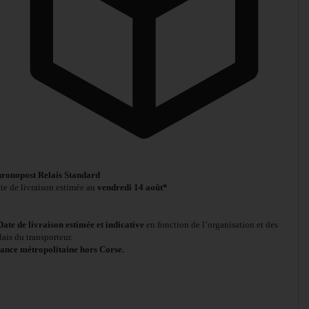
ronopost Relais Standard
te de livraison estimée au
vendredi 14 août*
Date de livraison estimée et indicative
en fonction de l’organisation et des
lais du transporteur.
ance métropolitaine hors Corse.