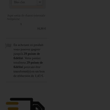
Bleu clair
Jupe satin de danse orientale
turquoise
Quantité :
1
Prix du produit :
16,90 €
En achetant ce produit
vous pouvez gagner
jusqu'à
29
points de
fidélité
. Votre panier
totalisera
29
points de
fidélité
pouvant être
transformé(s) en un bon
de réduction de
1,45 €
.