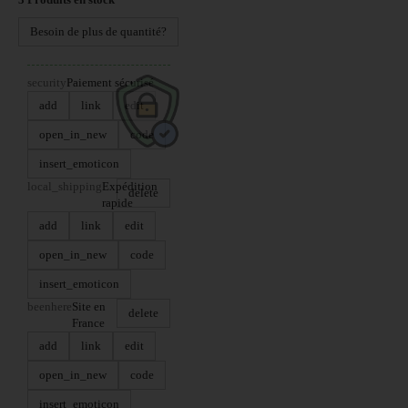
Besoin de plus de quantité?
security
Paiement sécurisé
add
link
edit
open_in_new
code
insert_emoticon
local_shipping
Expédition
delete
rapide
add
link
edit
open_in_new
code
insert_emoticon
beenhere
Site en
delete
France
add
link
edit
open_in_new
code
insert_emoticon