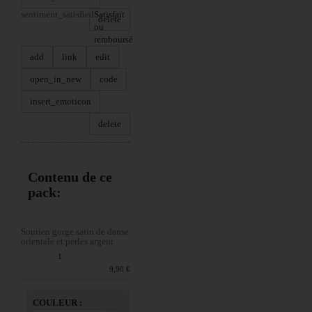
sentiment_satisfied
Satisfait
delete
ou
remboursé
add
link
edit
open_in_new
code
insert_emoticon
delete
Contenu de ce
pack:
Soutien gorge satin de danse
orientale et perles argent
Quantité :
1
Prix du produit :
9,90 €
COULEUR :