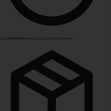
us que
0
j
00
h
00
m
pour une expédition dès demain
00
s