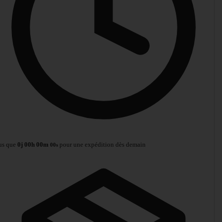
us que
0
j
00
h
00
m
pour une expédition dès demain
00
s