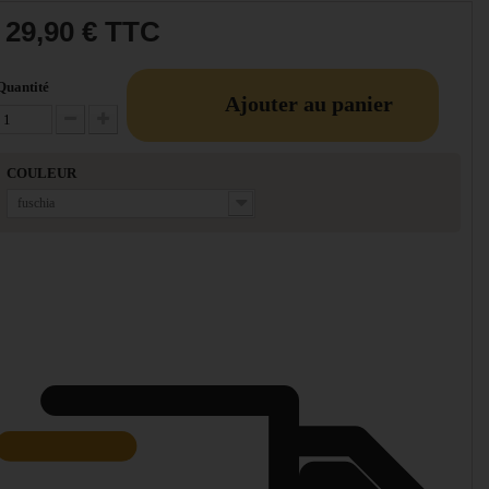
29,90 €
TTC
Quantité
Ajouter au panier
Diminuer la quantité
Augmenter la quantité
COULEUR
fuschia