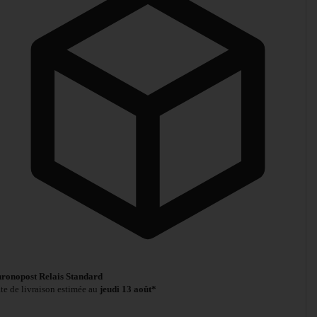
ronopost Relais Standard
te de livraison estimée au
jeudi 13 août*