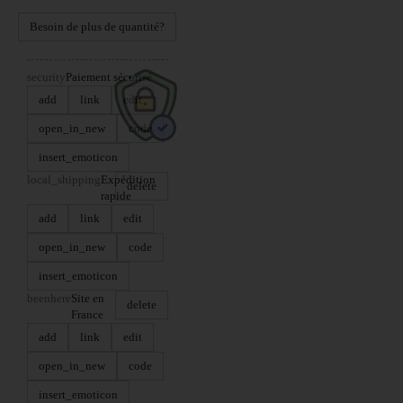
Besoin de plus de quantité?
security
Paiement sécurisé
add
link
edit
open_in_new
code
insert_emoticon
local_shipping
Expédition
delete
rapide
add
link
edit
open_in_new
code
insert_emoticon
beenhere
Site en
delete
France
add
link
edit
open_in_new
code
insert_emoticon