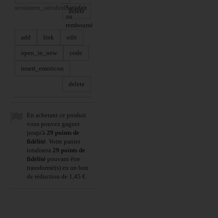
sentiment_satisfied
Satisfait
delete
ou
remboursé
add
link
edit
open_in_new
code
insert_emoticon
delete
En achetant ce produit
vous pouvez gagner
jusqu'à
29
points de
fidélité
. Votre panier
totalisera
29
points de
fidélité
pouvant être
transformé(s) en un bon
de réduction de
1,45 €
.