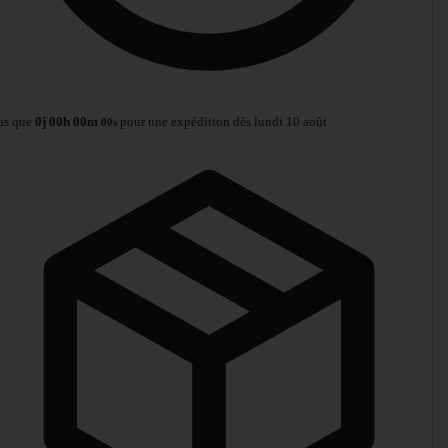
us que
0
j
00
h
00
m
pour une expédition dès lundi 10 août
00
s