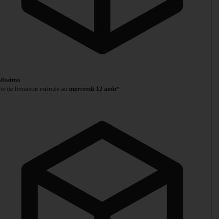
lissimo
te de livraison estimée au
mercredi 12 août*