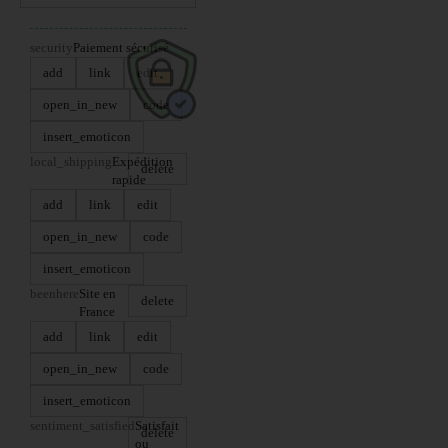
security
Paiement sécurisé
add
link
edit
open_in_new
code
insert_emoticon
local_shipping
Expédition
delete
rapide
add
link
edit
open_in_new
code
insert_emoticon
beenhere
Site en
delete
France
add
link
edit
open_in_new
code
insert_emoticon
sentiment_satisfied
Satisfait
delete
ou