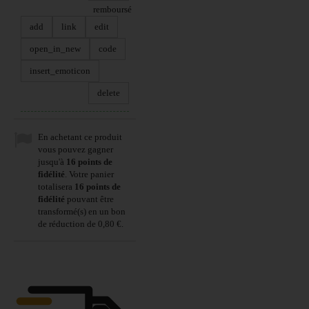
remboursé
add
link
edit
open_in_new
code
insert_emoticon
delete
En achetant ce produit
vous pouvez gagner
jusqu'à
16
points de
fidélité
. Votre panier
totalisera
16
points de
fidélité
pouvant être
transformé(s) en un bon
de réduction de
0,80 €
.