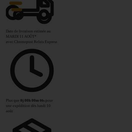
Date de livraison estimée au
MARDI 11 AOÛT
*
avec Chronopost Relais Express
Plus que
0
j
00
h
00
m
pour
00
s
une expédition dès lundi 10
août