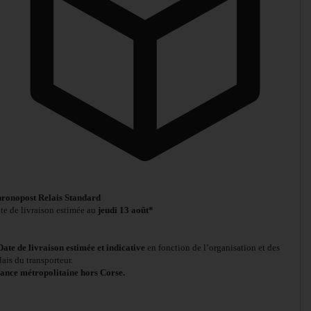
ronopost Relais Standard
te de livraison estimée au
jeudi 13 août*
Date de livraison estimée et indicative
en fonction de l’organisation et des
lais du transporteur.
ance métropolitaine hors Corse.