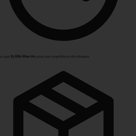
us que
0
j
00
h
00
m
pour une expédition dès demain
00
s