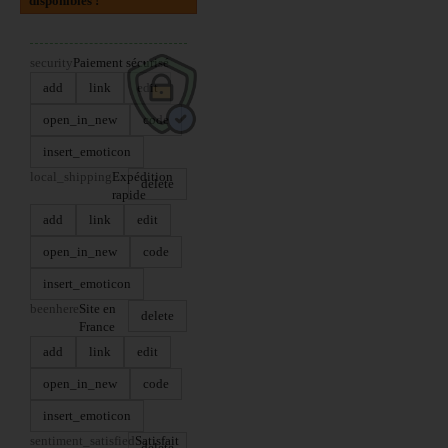
disponibles !
security
Paiement sécurisé
add
link
edit
open_in_new
code
insert_emoticon
local_shipping
Expédition
delete
rapide
add
link
edit
open_in_new
code
insert_emoticon
beenhere
Site en
delete
France
add
link
edit
open_in_new
code
insert_emoticon
sentiment_satisfied
Satisfait
delete