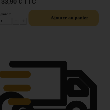
33,90 €
TTC
Quantité
Ajouter au panier
Diminuer la quantité
Augmenter la quantité