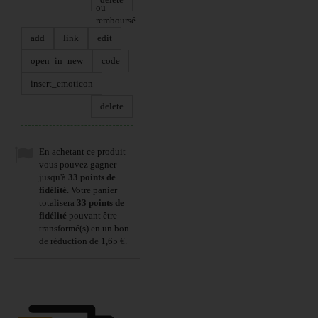
ou
remboursé
add
link
edit
open_in_new
code
insert_emoticon
delete
En achetant ce produit
vous pouvez gagner
jusqu'à
33
points de
fidélité
. Votre panier
totalisera
33
points de
fidélité
pouvant être
transformé(s) en un bon
de réduction de
1,65 €
.