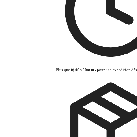
Plus que
0
j
00
h
00
m
pour une expédition dè
00
s