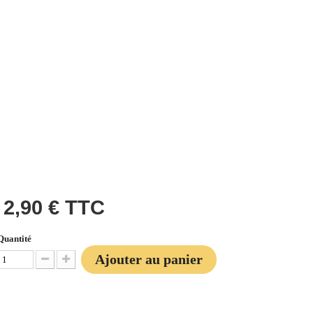
2,90 €
TTC
Quantité
Ajouter au panier
Diminuer la quantité
Augmenter la quantité