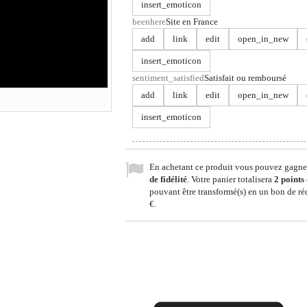
insert_emoticon
beenhere
Site en France
add
link
edit
open_in_new
insert_emoticon
sentiment_satisfied
Satisfait ou remboursé
add
link
edit
open_in_new
insert_emoticon
En achetant ce produit vous pouvez gagne
de fidélité
. Votre panier totalisera
2
points 
pouvant être transformé(s) en un bon de r
€
.