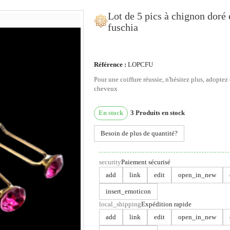
Lot de 5 pics à chignon doré e
fuschia
ous utilisons des cookies
Référence :
LOPCFU
Pour une coiffure réussie, n'hésitez plus, adoptez 
us utilisons des cookies et d'autres technologies de suivi
cheveux
ur améliorer votre expérience de navigation sur notre site,
ur vous montrer un contenu personnalisé et des publicités
En stock
3
Produits en stock
blées, pour analyser le trafic de notre site et pour compren
Besoin de plus de quantité?
 provenance de nos visiteurs.
'accepte
Je refuse
Changer mes préférences
security
Paiement sécurisé
add
link
edit
open_in_new
insert_emoticon
local_shipping
Expédition rapide
add
link
edit
open_in_new