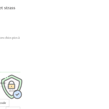
t strass
ces chics pics à
dre
code
delete
code