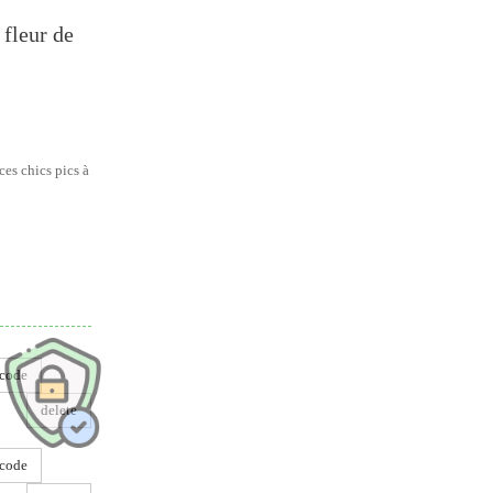
 fleur de
ces chics pics à
dre
code
delete
code