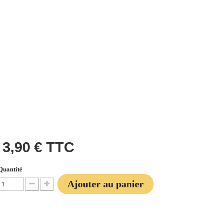
3,90 €
TTC
Quantité
Ajouter au panier
Diminuer la quantité
Augmenter la quantité