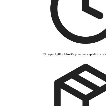
Plus que
0
j
00
h
00
m
pour une expédition dès
00
s