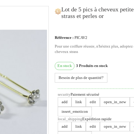
Lot de 5 pics à cheveux petite
strass et perles or
ous utilisons des cookies
Référence :
PICAV2
Pour une coiffure réussie, n'hésitez plus, adoptez 
us utilisons des cookies et d'autres technologies de suivi
cheveux strass
ur améliorer votre expérience de navigation sur notre site,
ur vous montrer un contenu personnalisé et des publicités
En stock
3
Produits en stock
blées, pour analyser le trafic de notre site et pour compren
Besoin de plus de quantité?
 provenance de nos visiteurs.
'accepte
Je refuse
Changer mes préférences
security
Paiement sécurisé
add
link
edit
open_in_new
insert_emoticon
local_shipping
Expédition rapide
add
link
edit
open_in_new