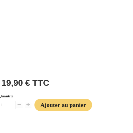
19,90 €
TTC
Quantité
Ajouter au panier
Diminuer la quantité
Augmenter la quantité