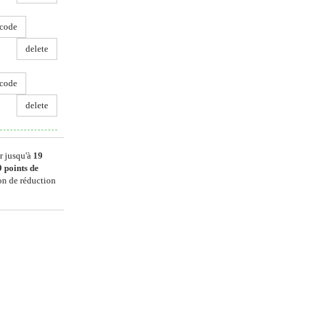
code
delete
code
delete
r jusqu'à
19
9
points de
on de réduction