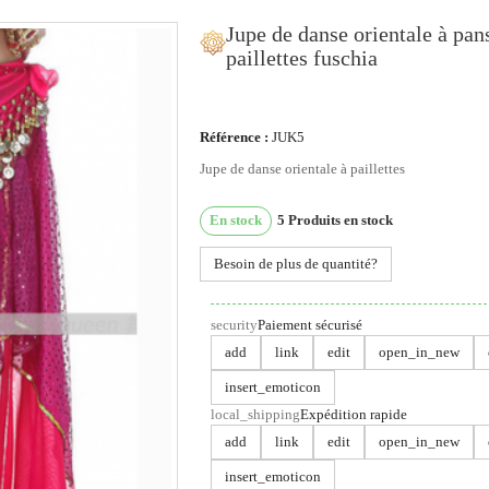
Jupe de danse orientale à pan
paillettes fuschia
ous utilisons des cookies
Référence :
JUK5
Jupe de danse orientale à paillettes
us utilisons des cookies et d'autres technologies de suivi
ur améliorer votre expérience de navigation sur notre site,
En stock
5
Produits en stock
ur vous montrer un contenu personnalisé et des publicités
blées, pour analyser le trafic de notre site et pour compren
Besoin de plus de quantité?
 provenance de nos visiteurs.
security
Paiement sécurisé
'accepte
Je refuse
Changer mes préférences
add
link
edit
open_in_new
insert_emoticon
local_shipping
Expédition rapide
add
link
edit
open_in_new
insert_emoticon