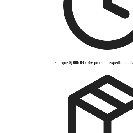
Plus que
0
j
00
h
00
m
pour une expédition dès
00
s