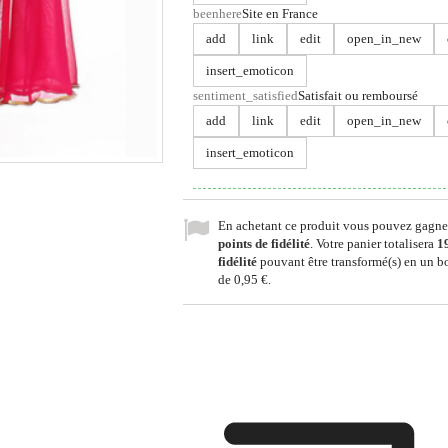
beenhere
Site en France
add
link
edit
open_in_new
insert_emoticon
sentiment_satisfied
Satisfait ou remboursé
add
link
edit
open_in_new
insert_emoticon
En achetant ce produit vous pouvez gagne
points de fidélité
. Votre panier totalisera
1
fidélité
pouvant être transformé(s) en un b
de
0,95 €
.