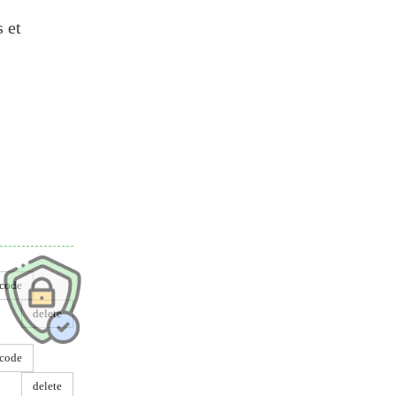
s et
dre
code
delete
code
delete