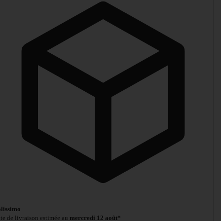
lissimo
te de livraison estimée au
mercredi 12 août*