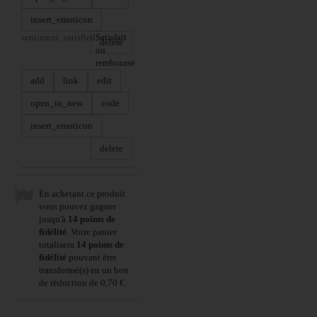
insert_emoticon
sentiment_satisfied
Satisfait
delete
ou
remboursé
add
link
edit
open_in_new
code
insert_emoticon
delete
En achetant ce produit
vous pouvez gagner
jusqu'à
14
points de
fidélité
. Votre panier
totalisera
14
points de
fidélité
pouvant être
transformé(s) en un bon
de réduction de
0,70 €
.