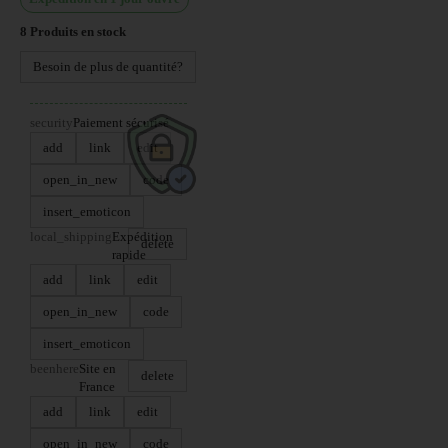
8
Produits en stock
Besoin de plus de quantité?
security
Paiement sécurisé
add
link
edit
open_in_new
code
insert_emoticon
local_shipping
Expédition
delete
rapide
add
link
edit
open_in_new
code
insert_emoticon
beenhere
Site en
delete
France
add
link
edit
open_in_new
code