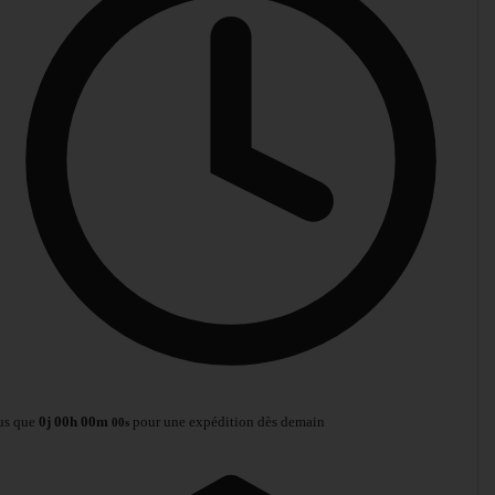
us que
0
j
00
h
00
m
pour une expédition dès demain
00
s