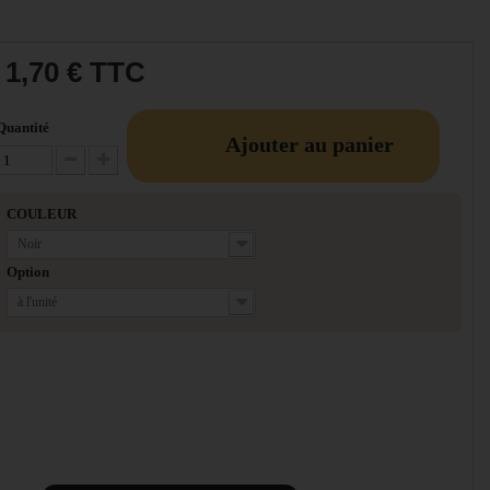
1,70 €
TTC
Quantité
Ajouter au panier
Diminuer la quantité
Augmenter la quantité
COULEUR
Noir
Option
à l'unité