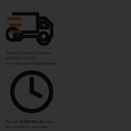
Date de livraison estimée au
MARDI 11 AOÛT
*
avec Chronopost Relais Express
Plus que
0
j
00
h
00
m
pour
00
s
une expédition dès demain