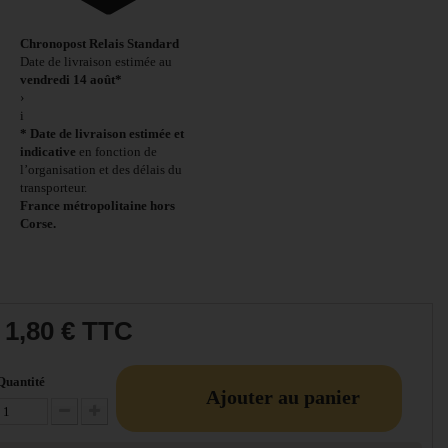
Chronopost Relais Standard
Date de livraison estimée au
vendredi 14 août*
›
i
* Date de livraison estimée et
indicative
en fonction de
l’organisation et des délais du
transporteur.
France métropolitaine hors
Corse.
1,80 €
TTC
Quantité
Ajouter au panier
Diminuer la quantité
Augmenter la quantité