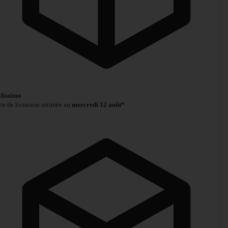
lissimo
te de livraison estimée au
mercredi 12 août*