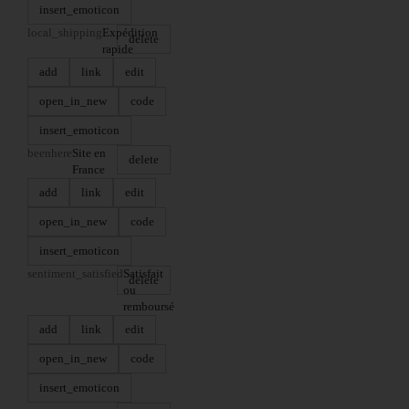
insert_emoticon
local_shipping
Expédition
delete
rapide
add
link
edit
open_in_new
code
insert_emoticon
beenhere
Site en
delete
France
add
link
edit
open_in_new
code
insert_emoticon
sentiment_satisfied
Satisfait
delete
ou
remboursé
add
link
edit
open_in_new
code
insert_emoticon