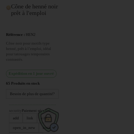
Cône de henné noir
prêt à l'emploi
Référence :
HEN2
Cône noir pour motifs type
henné, prêt à l’emploi, idéal
pour tatouages temporaires
contrastés.
Expédition en 1 jour ouvré
65
Produits en stock
Besoin de plus de quantité?
security
Paiement sécurisé
add
link
edit
open_in_new
code