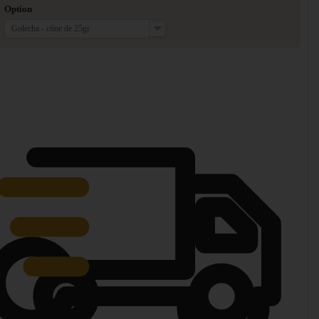
Option
Golecha - cône de 25gr