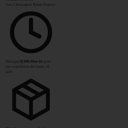
avec Chronopost Relais Express
Plus que
0
j
00
h
00
m
pour
00
s
une expédition dès lundi 10
août