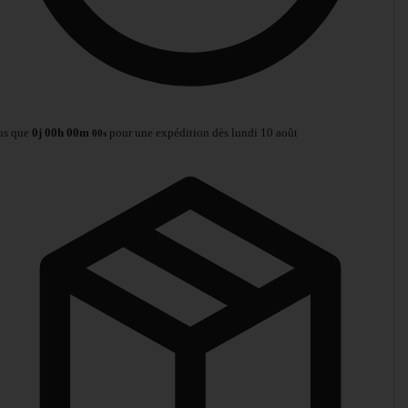
us que
0
j
00
h
00
m
pour une expédition dès lundi 10 août
00
s