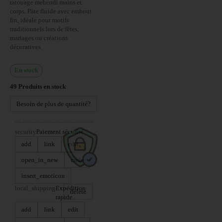
tatouage mehendi mains et
corps. Pâte fluide avec embout
fin, idéale pour motifs
traditionnels lors de fêtes,
mariages ou créations
décoratives.
En stock
49
Produits en stock
Besoin de plus de quantité?
security
Paiement sécurisé
add
link
edit
open_in_new
code
insert_emoticon
local_shipping
Expédition
delete
rapide
add
link
edit