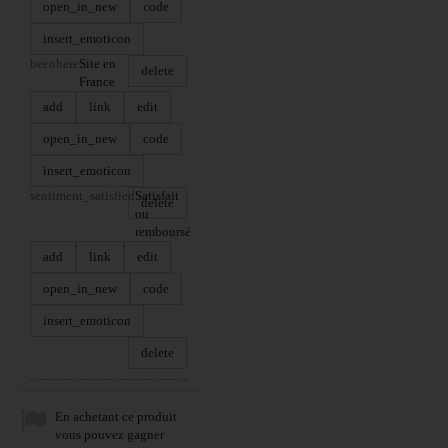
open_in_new
code
insert_emoticon
beenhere
Site en
delete
France
add
link
edit
open_in_new
code
insert_emoticon
sentiment_satisfied
Satisfait
delete
ou
remboursé
add
link
edit
open_in_new
code
insert_emoticon
delete
En achetant ce produit
vous pouvez gagner