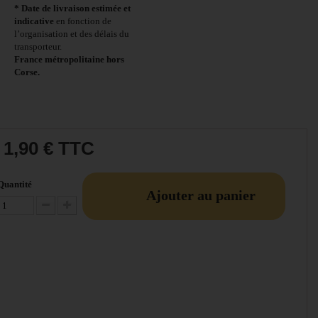
* Date de livraison estimée et
indicative
en fonction de
l’organisation et des délais du
transporteur.
France métropolitaine hors
Corse.
1,90 €
TTC
Quantité
Ajouter au panier
Diminuer la quantité
Augmenter la quantité