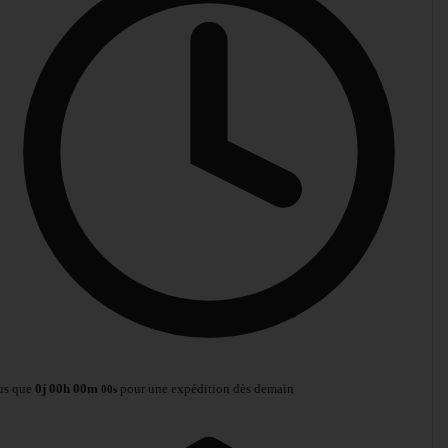
us que
0
j
00
h
00
m
pour une expédition dès demain
00
s