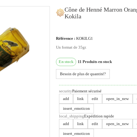
Cône de Henné Marron Oran
Kokila
ous utilisons des cookies
Référence :
KOKILG1
Un format de 35gr.
us utilisons des cookies et d'autres technologies de suivi
ur améliorer votre expérience de navigation sur notre site,
En stock
11
Produits en stock
ur vous montrer un contenu personnalisé et des publicités
blées, pour analyser le trafic de notre site et pour compren
Besoin de plus de quantité?
 provenance de nos visiteurs.
security
Paiement sécurisé
'accepte
Je refuse
Changer mes préférences
add
link
edit
open_in_new
insert_emoticon
local_shipping
Expédition rapide
add
link
edit
open_in_new
insert_emoticon