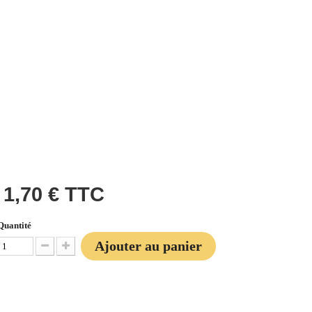
1,70 €
TTC
Quantité
Ajouter au panier
Diminuer la quantité
Augmenter la quantité