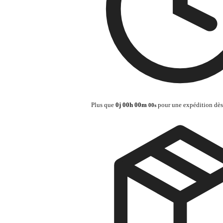
Plus que
0
j
00
h
00
m
pour une expédition dè
00
s