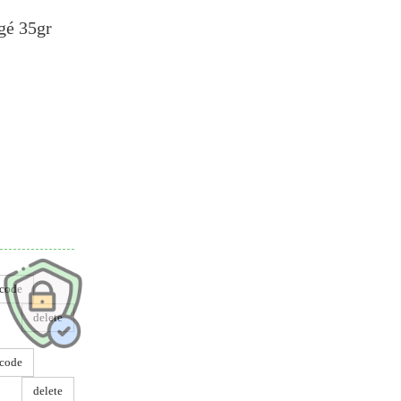
gé 35gr
dre
code
delete
code
delete