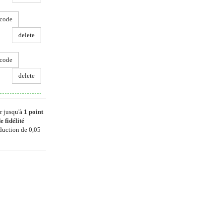
code
delete
code
delete
r jusqu'à
1
point
e fidélité
éduction de
0,05