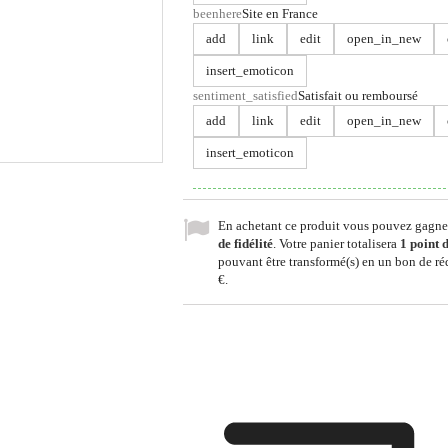
beenhere
Site en France
add
link
edit
open_in_new
insert_emoticon
sentiment_satisfied
Satisfait ou remboursé
add
link
edit
open_in_new
insert_emoticon
En achetant ce produit vous pouvez gagne
de fidélité
. Votre panier totalisera
1
point d
pouvant être transformé(s) en un bon de r
€
.