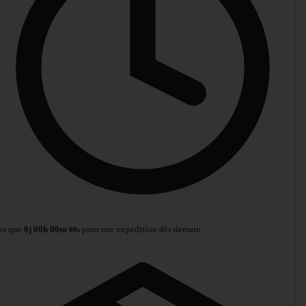
us que
0
j
00
h
00
m
pour une expédition dès demain
00
s