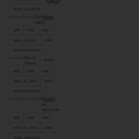
insert_emoticon
local_shipping
Expédition
delete
rapide
add
link
edit
open_in_new
code
insert_emoticon
beenhere
Site en
delete
France
add
link
edit
open_in_new
code
insert_emoticon
sentiment_satisfied
Satisfait
delete
ou
remboursé
add
link
edit
open_in_new
code
insert_emoticon