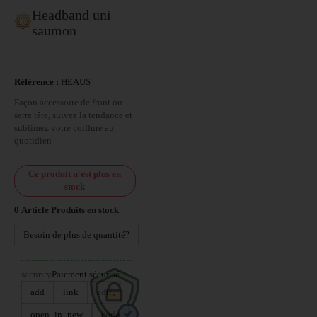
Headband uni
saumon
Référence :
HEAUS
Façon accessoire de front ou
serre tête, suivez la tendance et
sublimez votre coiffure au
quotidien
Ce produit n'est plus en
stock
0
Article
Produits en stock
Besoin de plus de quantité?
security
Paiement sécurisé
add
link
edit
open_in_new
code