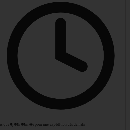
us que
0
j
00
h
00
m
pour une expédition dès demain
00
s