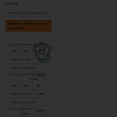
1
Article
Besoin de plus de quantité?
Attention : dernières pièces
disponibles !
security
Paiement sécurisé
add
link
edit
open_in_new
code
insert_emoticon
local_shipping
Expédition
delete
rapide
add
link
edit
open_in_new
code
insert_emoticon
beenhere
Site en
delete
France