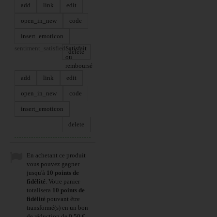
add
link
edit
open_in_new
code
insert_emoticon
sentiment_satisfied
Satisfait
delete
ou
remboursé
add
link
edit
open_in_new
code
insert_emoticon
delete
En achetant ce produit
vous pouvez gagner
jusqu'à
10
points de
fidélité
. Votre panier
totalisera
10
points de
fidélité
pouvant être
transformé(s) en un bon
de réduction de
0,50 €
.