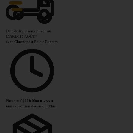
Date de livraison estimée au
MARDI 11 AOÛT
*
avec Chronopost Relais Express
Plus que
0
j
00
h
00
m
pour
00
s
une expédition dès aujourd’hui