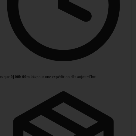
us que
0
j
00
h
00
m
pour une expédition dès aujourd’hui
00
s