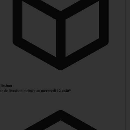
lissimo
te de livraison estimée au
mercredi 12 août*