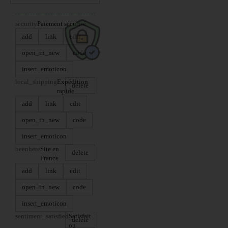
security
Paiement sécurisé
add
link
edit
open_in_new
code
insert_emoticon
local_shipping
Expédition
delete
rapide
add
link
edit
open_in_new
code
insert_emoticon
beenhere
Site en
delete
France
add
link
edit
open_in_new
code
insert_emoticon
sentiment_satisfied
Satisfait
delete
ou