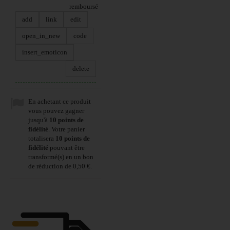
remboursé
add
link
edit
open_in_new
code
insert_emoticon
delete
En achetant ce produit
vous pouvez gagner
jusqu'à
10
points de
fidélité
. Votre panier
totalisera
10
points de
fidélité
pouvant être
transformé(s) en un bon
de réduction de
0,50 €
.