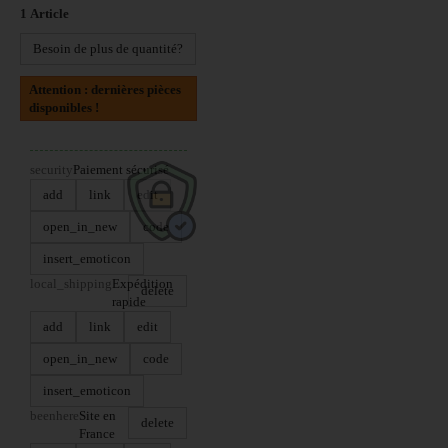
1
Article
Besoin de plus de quantité?
Attention : dernières pièces
disponibles !
security
Paiement sécurisé
add
link
edit
open_in_new
code
insert_emoticon
local_shipping
Expédition
delete
rapide
add
link
edit
open_in_new
code
insert_emoticon
beenhere
Site en
delete
France