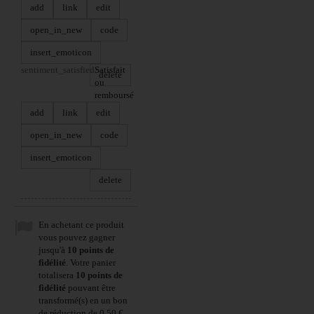
add
link
edit
open_in_new
code
insert_emoticon
sentiment_satisfied
Satisfait
delete
ou
remboursé
add
link
edit
open_in_new
code
insert_emoticon
delete
En achetant ce produit
vous pouvez gagner
jusqu'à
10
points de
fidélité
. Votre panier
totalisera
10
points de
fidélité
pouvant être
transformé(s) en un bon
de réduction de
0,50 €
.