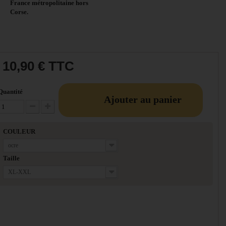
France métropolitaine hors
Corse.
10,90 €
TTC
Quantité
Ajouter au panier
Diminuer la quantité
Augmenter la quantité
COULEUR
ocre
Taille
XL-XXL