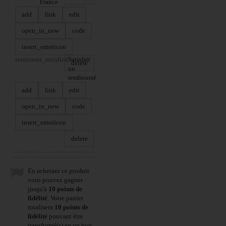
France
add
link
edit
open_in_new
code
insert_emoticon
sentiment_satisfied
Satisfait
delete
ou
remboursé
add
link
edit
open_in_new
code
insert_emoticon
delete
En achetant ce produit
vous pouvez gagner
jusqu'à
10
points de
fidélité
. Votre panier
totalisera
10
points de
fidélité
pouvant être
transformé(s) en un bon