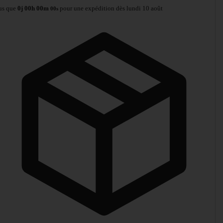
us que
0
j
00
h
00
m
pour une expédition dès lundi 10 août
00
s