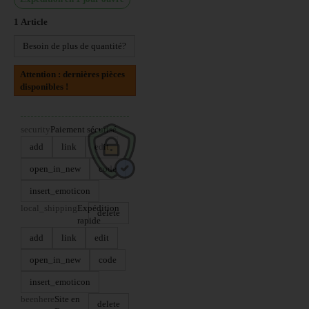
1
Article
Besoin de plus de quantité?
Attention : dernières pièces
disponibles !
security
Paiement sécurisé
add
link
edit
open_in_new
code
insert_emoticon
local_shipping
Expédition
delete
rapide
add
link
edit
open_in_new
code
insert_emoticon
beenhere
Site en
delete