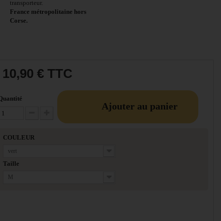
transporteur.
France métropolitaine hors
Corse.
10,90 €
TTC
Quantité
Ajouter au panier
Diminuer la quantité
Augmenter la quantité
COULEUR
vert
Taille
M