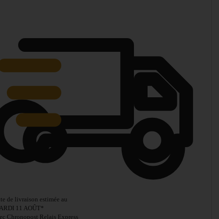
te de livraison estimée au
ARDI 11 AOÛT
*
ec Chronopost Relais Express