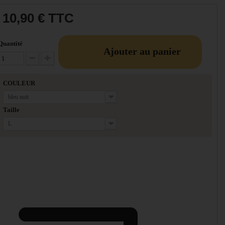
10,90 €
TTC
Quantité
Ajouter au panier
Diminuer la quantité
Augmenter la quantité
COULEUR
bleu nuit
Taille
L