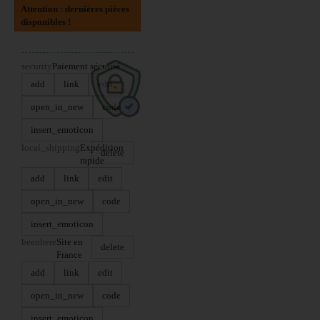
Attention : dernières pièces
disponibles !
security
Paiement sécurisé
add
link
edit
open_in_new
code
insert_emoticon
local_shipping
Expédition
delete
rapide
add
link
edit
open_in_new
code
insert_emoticon
beenhere
Site en
delete
France
add
link
edit
open_in_new
code
insert_emoticon