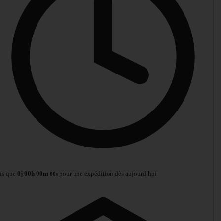
us que
0
j
00
h
00
m
pour une expédition dès aujourd’hui
00
s