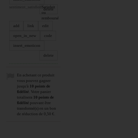
sentiment_satisfied
Satisfait
delete
ou
remboursé
add
link
edit
open_in_new
code
insert_emoticon
delete
En achetant ce produit
vous pouvez gagner
jusqu'à
10
points de
fidélité
. Votre panier
totalisera
10
points de
fidélité
pouvant être
transformé(s) en un bon
de réduction de
0,50 €
.