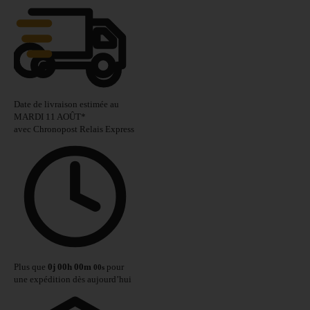
Date de livraison estimée au
MARDI 11 AOÛT
*
avec Chronopost Relais Express
Plus que
0
j
00
h
00
m
pour
00
s
une expédition dès aujourd’hui