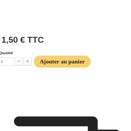
1,50 €
TTC
Quantité
Ajouter au panier
Diminuer la quantité
Augmenter la quantité