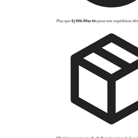
Plus que
0
j
00
h
00
m
pour une expédition dès
00
s