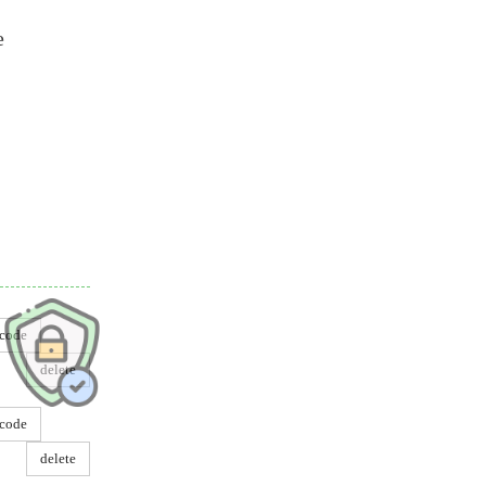
e
dre
code
delete
code
delete