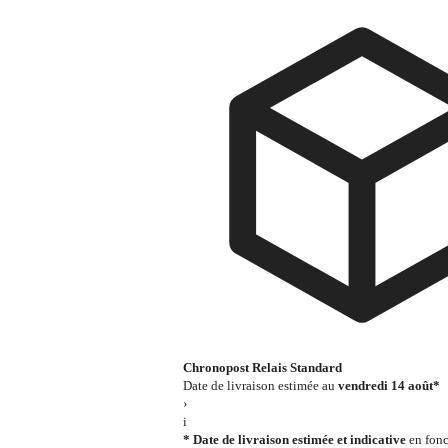
Chronopost Relais Standard
Date de livraison estimée au
vendredi 14 août*
›
i
* Date de livraison estimée et indicative
en fonc