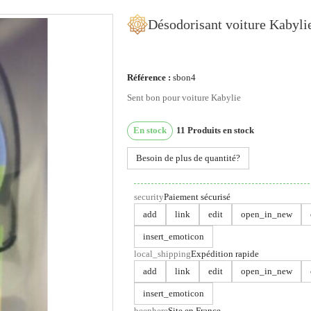
Désodorisant voiture Kabyli
Référence :
sbon4
ous utilisons des cookies
Sent bon pour voiture Kabylie
us utilisons des cookies et d'autres technologies de suivi
En stock
11
Produits en stock
ur améliorer votre expérience de navigation sur notre site,
ur vous montrer un contenu personnalisé et des publicités
Besoin de plus de quantité?
blées, pour analyser le trafic de notre site et pour compren
 provenance de nos visiteurs.
security
Paiement sécurisé
'accepte
Je refuse
Changer mes préférences
add
link
edit
open_in_new
insert_emoticon
local_shipping
Expédition rapide
add
link
edit
open_in_new
insert_emoticon
beenhere
Site en France