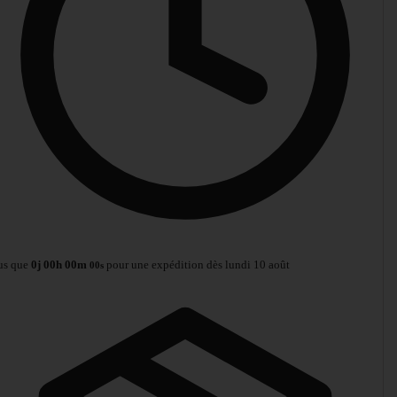
us que
0
j
00
h
00
m
pour une expédition dès lundi 10 août
00
s