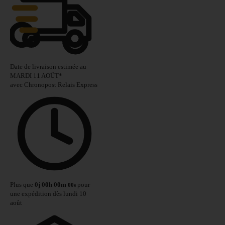
Date de livraison estimée au
MARDI 11 AOÛT
*
avec Chronopost Relais Express
Plus que
0
j
00
h
00
m
pour
00
s
une expédition dès lundi 10
août