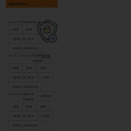
disponibles !
security
Paiement sécurisé
add
link
edit
open_in_new
code
insert_emoticon
local_shipping
Expédition
delete
rapide
add
link
edit
open_in_new
code
insert_emoticon
beenhere
Site en
delete
France
add
link
edit
open_in_new
code
insert_emoticon