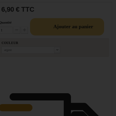
6,90 €
TTC
Quantité
Ajouter au panier
Diminuer la quantité
Augmenter la quantité
COULEUR
argent