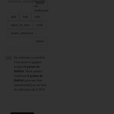
sentiment_satisfied
Satisfait
delete
ou
remboursé
add
link
edit
open_in_new
code
insert_emoticon
delete
En achetant ce produit
vous pouvez gagner
jusqu'à
6
points de
fidélité
. Votre panier
totalisera
6
points de
fidélité
pouvant être
transformé(s) en un bon
de réduction de
0,30 €
.