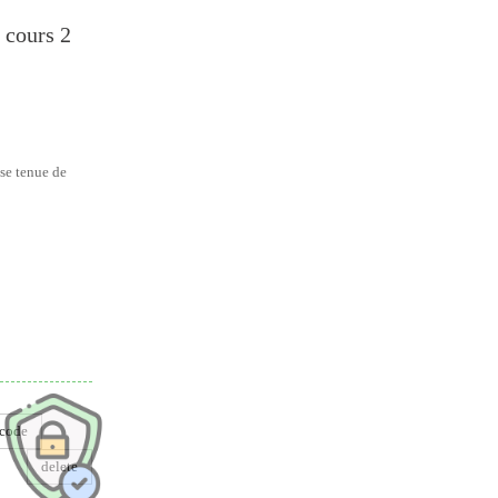
 cours 2
se tenue de
dre
code
delete