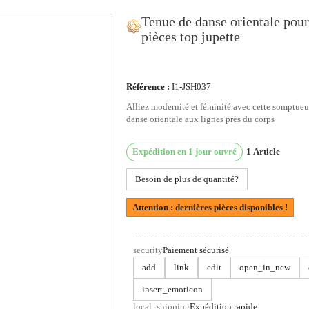
Tenue de danse orientale pour
pièces top jupette
ous utilisons des cookies
Référence :
I1-JSH037
Alliez modernité et féminité avec cette somptueu
us utilisons des cookies et d'autres technologies de suivi
danse orientale aux lignes près du corps
ur améliorer votre expérience de navigation sur notre site,
ur vous montrer un contenu personnalisé et des publicités
Expédition en 1 jour ouvré
1
Article
blées, pour analyser le trafic de notre site et pour compren
Besoin de plus de quantité?
 provenance de nos visiteurs.
Attention : dernières pièces disponibles !
'accepte
Je refuse
Changer mes préférences
security
Paiement sécurisé
add
link
edit
open_in_new
insert_emoticon
local_shipping
Expédition rapide