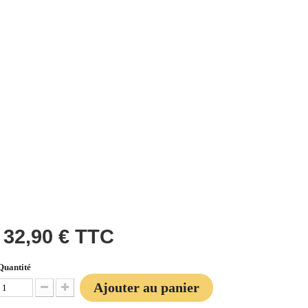
32,90 €
TTC
Quantité
Ajouter au panier
Diminuer la quantité
Augmenter la quantité