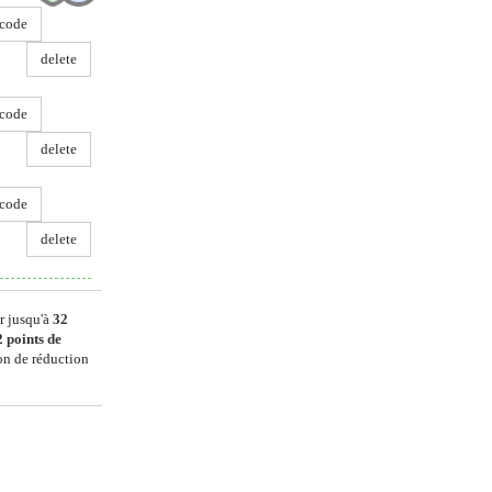
code
delete
code
delete
code
delete
r jusqu'à
32
2
points de
on de réduction