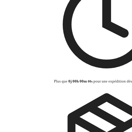
Plus que
0
j
00
h
00
m
pour une expédition dès
00
s