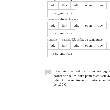
add
link
edit
open_in_new
insert_emoticon
beenhere
Site en France
add
link
edit
open_in_new
insert_emoticon
sentiment_satisfied
Satisfait ou remboursé
add
link
edit
open_in_new
insert_emoticon
En achetant ce produit vous pouvez gagne
points de fidélité
. Votre panier totalisera
3
fidélité
pouvant être transformé(s) en un b
de
1,60 €
.