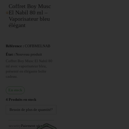
Coffret Boy Musc
El Nabil 80 ml –
Vaporisateur bleu
élégant
Référence :
COFBMELNAB
État :
Nouveau produit
Coffret Boy Musc El Nabil 80
ml avec vaporisateur bleu,
présenté en élégante boîte
cadeau.
En stock
4
Produits en stock
Besoin de plus de quantité?
security
Paiement sécurisé