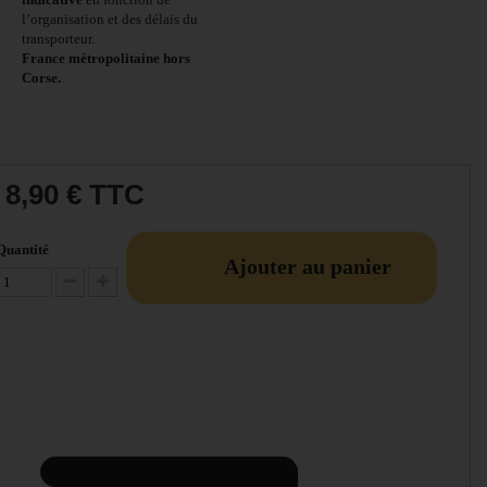
l’organisation et des délais du
transporteur.
France métropolitaine hors
Corse.
8,90 €
TTC
Quantité
Ajouter au panier
Diminuer la quantité
Augmenter la quantité