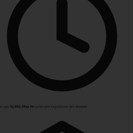
us que
0
j
00
h
00
m
pour une expédition dès demain
00
s