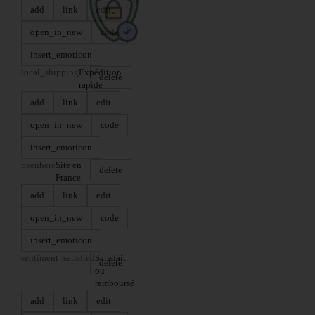
add
link
edit
open_in_new
code
insert_emoticon
local_shipping
Expédition
delete
rapide
add
link
edit
open_in_new
code
insert_emoticon
beenhere
Site en
delete
France
add
link
edit
open_in_new
code
insert_emoticon
sentiment_satisfied
Satisfait
delete
ou
remboursé
add
link
edit