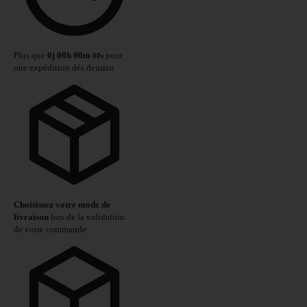
Plus que
0
j
00
h
00
m
pour
00
s
une expédition dès demain
Choisissez votre mode de
livraison
lors de la validation
de votre commande