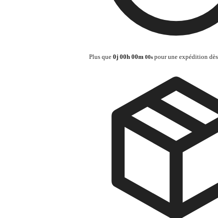
Plus que
0
j
00
h
00
m
pour une expédition dè
00
s