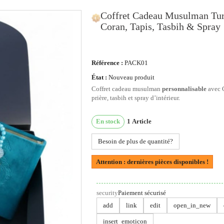
Coffret Cadeau Musulman Tur
Coran, Tapis, Tasbih & Spray
ous utilisons des cookies
Référence :
PACK01
État :
Nouveau produit
us utilisons des cookies et d'autres technologies de suivi
Coffret cadeau musulman
personnalisable
avec C
ur améliorer votre expérience de navigation sur notre site,
prière, tasbih et spray d’intérieur.
ur vous montrer un contenu personnalisé et des publicités
blées, pour analyser le trafic de notre site et pour compren
En stock
1
Article
 provenance de nos visiteurs.
Besoin de plus de quantité?
'accepte
Je refuse
Changer mes préférences
Attention : dernières pièces disponibles !
security
Paiement sécurisé
add
link
edit
open_in_new
insert_emoticon