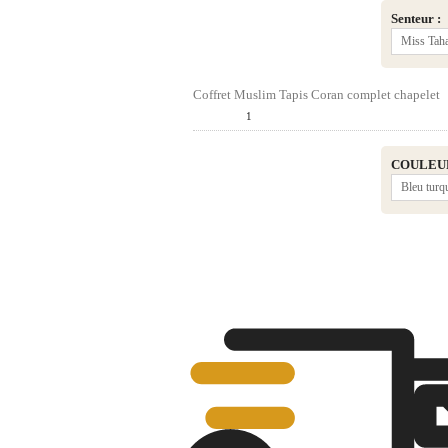
Senteur :
Miss Tah
Coffret Muslim Tapis Coran complet chapelet
Quantité :
1
Prix du
COULEU
Bleu turq