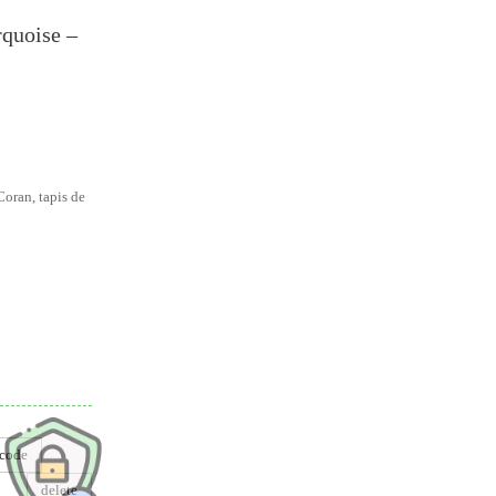
quoise –
oran, tapis de
dre
code
delete