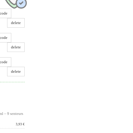
code
delete
code
delete
code
delete
ml – 9 senteurs
u produit :
3,93 €