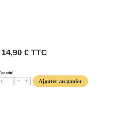
14,90 €
TTC
Quantité
Ajouter au panier
Diminuer la quantité
Augmenter la quantité