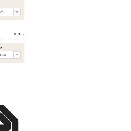
ara
 produit :
10,98 €
R :
uoise