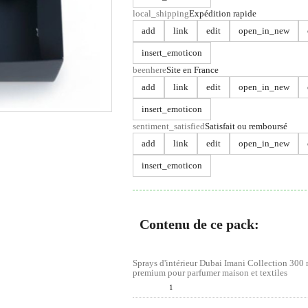
local_shipping
Expédition rapide
add
link
edit
open_in_new
insert_emoticon
beenhere
Site en France
add
link
edit
open_in_new
insert_emoticon
sentiment_satisfied
Satisfait ou remboursé
add
link
edit
open_in_new
insert_emoticon
Contenu de ce pack:
Sprays d'intérieur Dubai Imani Collection 300 
premium pour parfumer maison et textiles
Quantité :
1
Prix d