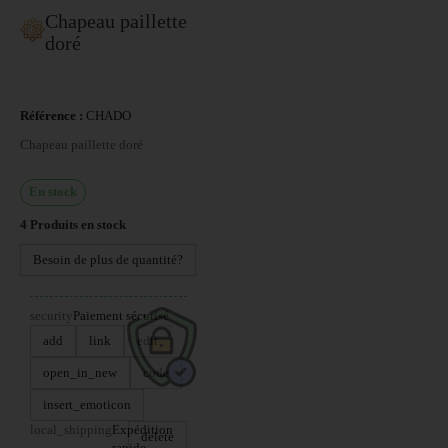
Chapeau paillette
doré
Référence :
CHADO
Chapeau paillette doré
En stock
4
Produits en stock
Besoin de plus de quantité?
security
Paiement sécurisé
add
link
edit
open_in_new
code
insert_emoticon
local_shipping
Expédition
delete
rapide