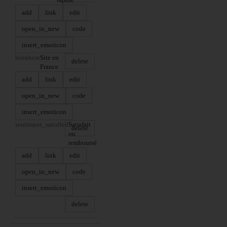
add
link
edit
open_in_new
code
insert_emoticon
beenhere
Site en
delete
France
add
link
edit
open_in_new
code
insert_emoticon
sentiment_satisfied
Satisfait
delete
ou
remboursé
add
link
edit
open_in_new
code
insert_emoticon
delete