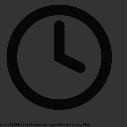
us que
0
j
00
h
00
m
pour une expédition dès aujourd’hui
00
s