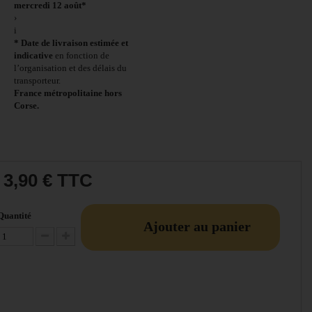
mercredi 12 août*
›
i
* Date de livraison estimée et
indicative
en fonction de
l’organisation et des délais du
transporteur.
France métropolitaine hors
Corse.
3,90 €
TTC
Quantité
Ajouter au panier
Diminuer la quantité
Augmenter la quantité