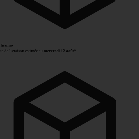
lissimo
te de livraison estimée au
mercredi 12 août*