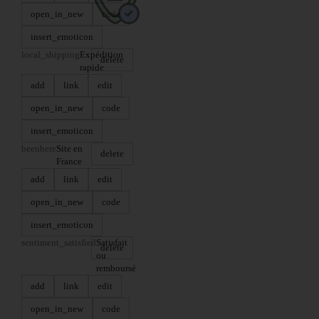
open_in_new
code
insert_emoticon
local_shipping
Expédition
delete
rapide
add
link
edit
open_in_new
code
insert_emoticon
beenhere
Site en
delete
France
add
link
edit
open_in_new
code
insert_emoticon
sentiment_satisfied
Satisfait
delete
ou
remboursé
add
link
edit
open_in_new
code