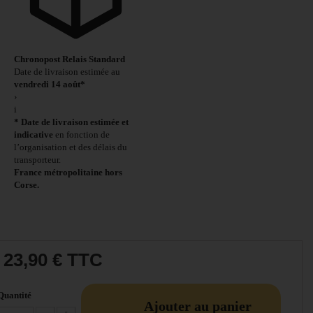
Chronopost Relais Standard
Date de livraison estimée au
vendredi 14 août*
›
i
* Date de livraison estimée et
indicative
en fonction de
l’organisation et des délais du
transporteur.
France métropolitaine hors
Corse.
23,90 €
TTC
Quantité
Ajouter au panier