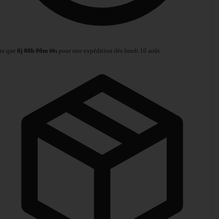
us que
0
j
00
h
00
m
pour une expédition dès lundi 10 août
00
s