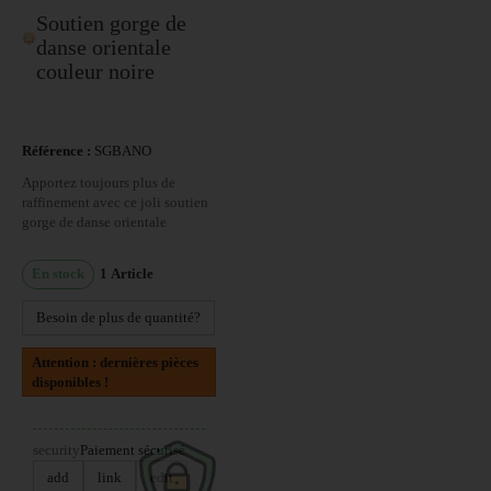
Soutien gorge de
danse orientale
couleur noire
Référence :
SGBANO
Apportez toujours plus de
raffinement avec ce joli soutien
gorge de danse orientale
En stock
1
Article
Besoin de plus de quantité?
Attention : dernières pièces
disponibles !
security
Paiement sécurisé
add
link
edit