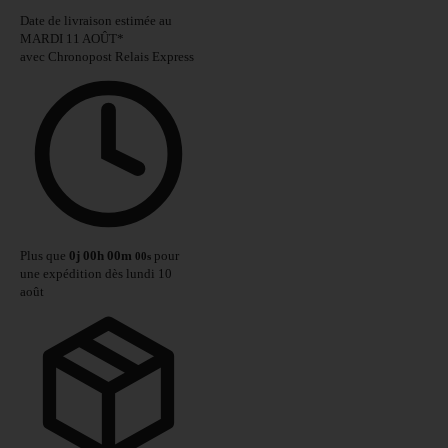
Date de livraison estimée au
MARDI 11 AOÛT
*
avec Chronopost Relais Express
Plus que
0
j
00
h
00
m
pour
00
s
une expédition dès lundi 10
août