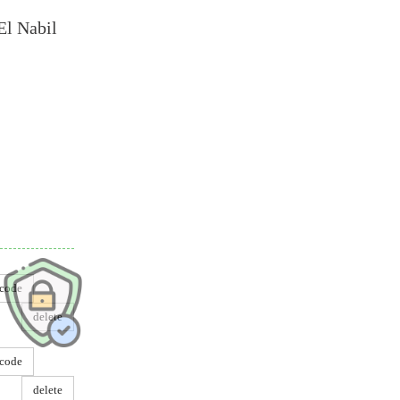
El Nabil
dre
code
delete
code
delete