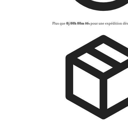
Plus que
0
j
00
h
00
m
pour une expédition dè
00
s