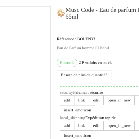
Musc Code - Eau de parfum 
65ml
ous utilisons des cookies
Référence :
BOUEN33
Eau de Parfum homme El Nabil
us utilisons des cookies et d'autres technologies de suivi
ur améliorer votre expérience de navigation sur notre site,
En stock
2
Produits en stock
ur vous montrer un contenu personnalisé et des publicités
blées, pour analyser le trafic de notre site et pour compren
Besoin de plus de quantité?
 provenance de nos visiteurs.
security
Paiement sécurisé
'accepte
Je refuse
Changer mes préférences
add
link
edit
open_in_new
insert_emoticon
local_shipping
Expédition rapide
add
link
edit
open_in_new
insert_emoticon