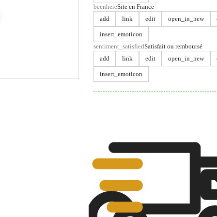
beenhere
Site en France
add
link
edit
open_in_new
insert_emoticon
sentiment_satisfied
Satisfait ou remboursé
add
link
edit
open_in_new
insert_emoticon