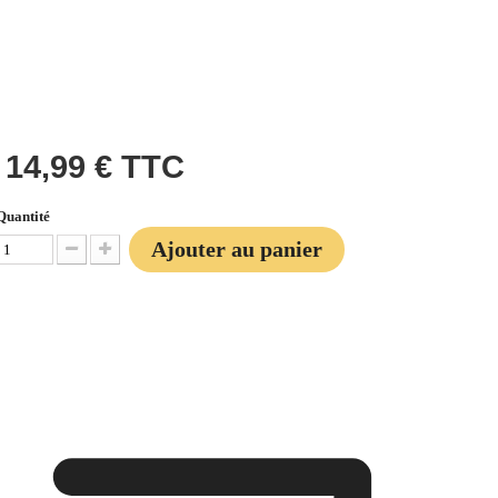
14,99 €
TTC
Quantité
Ajouter au panier
Diminuer la quantité
Augmenter la quantité