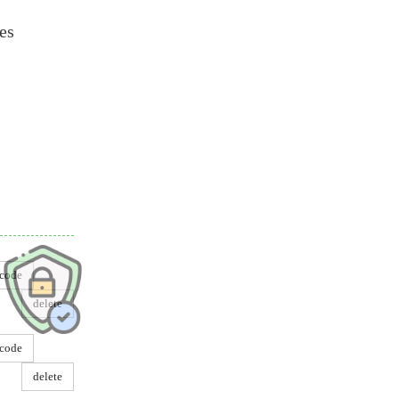
es
dre
code
delete
code
delete