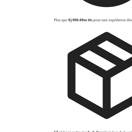
Plus que
0
j
00
h
00
m
pour une expédition dès
00
s