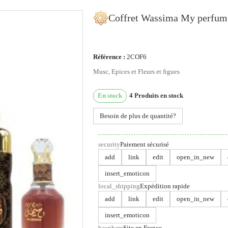
Coffret Wassima My perfum
Référence :
2COF6
ous utilisons des cookies
Musc, Epices et Fleurs et figues
us utilisons des cookies et d'autres technologies de suivi
En stock
4
Produits en stock
ur améliorer votre expérience de navigation sur notre site,
ur vous montrer un contenu personnalisé et des publicités
Besoin de plus de quantité?
blées, pour analyser le trafic de notre site et pour compren
 provenance de nos visiteurs.
security
Paiement sécurisé
'accepte
Je refuse
Changer mes préférences
add
link
edit
open_in_new
insert_emoticon
local_shipping
Expédition rapide
add
link
edit
open_in_new
insert_emoticon
beenhere
Site en France