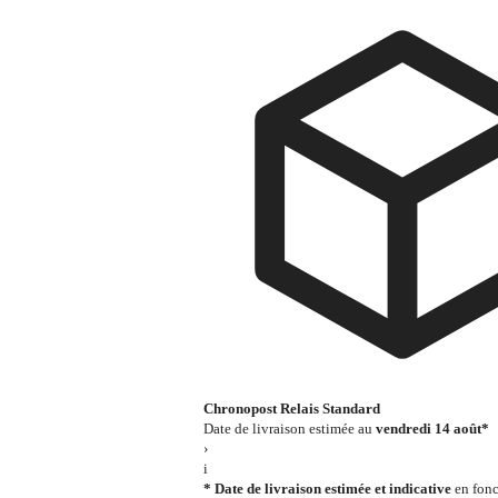
Chronopost Relais Standard
Date de livraison estimée au
vendredi 14 août*
›
i
* Date de livraison estimée et indicative
en fonc