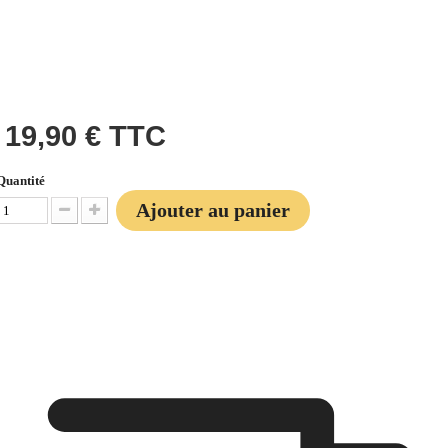
19,90 €
TTC
Quantité
Ajouter au panier
Diminuer la quantité
Augmenter la quantité