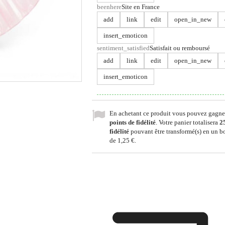
beenhere
Site en France
add
link
edit
open_in_new
insert_emoticon
sentiment_satisfied
Satisfait ou remboursé
add
link
edit
open_in_new
insert_emoticon
En achetant ce produit vous pouvez gagne
points de fidélité
. Votre panier totalisera
2
fidélité
pouvant être transformé(s) en un b
de
1,25 €
.