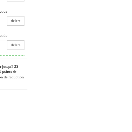
code
delete
code
delete
r jusqu'à
25
5
points de
on de réduction