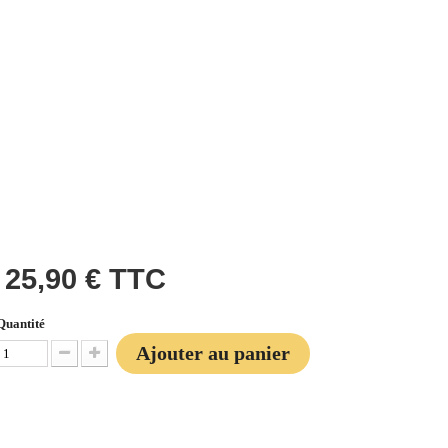
25,90 €
TTC
Quantité
Ajouter au panier
Diminuer la quantité
Augmenter la quantité