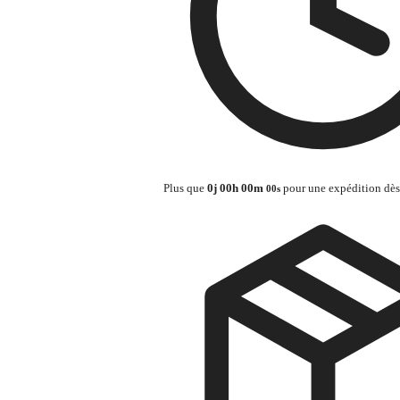
Plus que
0
j
00
h
00
m
pour une expédition dès
00
s