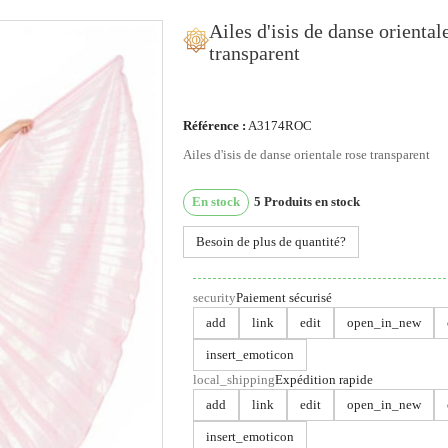
Ailes d'isis de danse oriental
transparent
ous utilisons des cookies
Référence :
A3174ROC
Ailes d'isis de danse orientale rose transparent
us utilisons des cookies et d'autres technologies de suivi
ur améliorer votre expérience de navigation sur notre site,
En stock
5
Produits en stock
ur vous montrer un contenu personnalisé et des publicités
blées, pour analyser le trafic de notre site et pour compren
Besoin de plus de quantité?
 provenance de nos visiteurs.
security
Paiement sécurisé
'accepte
Je refuse
Changer mes préférences
add
link
edit
open_in_new
insert_emoticon
local_shipping
Expédition rapide
add
link
edit
open_in_new
insert_emoticon