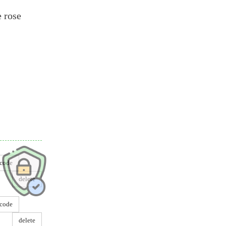
e rose
dre
code
delete
code
delete