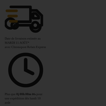
Date de livraison estimée au
MARDI 11 AOÛT
*
avec Chronopost Relais Express
Plus que
0
j
00
h
00
m
pour
00
s
une expédition dès lundi 10
août