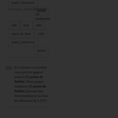
insert_emoticon
sentiment_satisfied
Satisfait
delete
ou
remboursé
add
link
edit
open_in_new
code
insert_emoticon
delete
En achetant ce produit
vous pouvez gagner
jusqu'à
25
points de
fidélité
. Votre panier
totalisera
25
points de
fidélité
pouvant être
transformé(s) en un bon
de réduction de
1,25 €
.