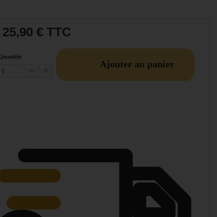
25,90 €
TTC
Quantité
Ajouter au panier
Diminuer la quantité
Augmenter la quantité