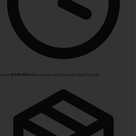
us que
0
j
00
h
00
m
pour une expédition dès lundi 10 août
00
s