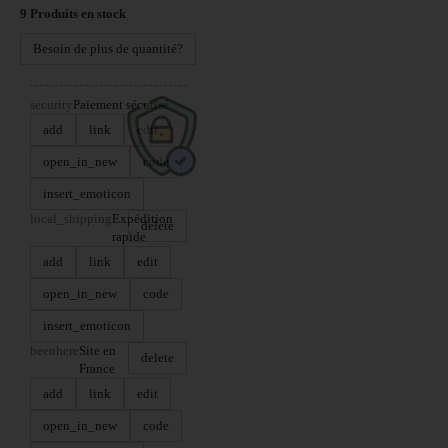
9
Produits en stock
Besoin de plus de quantité?
security
Paiement sécurisé
add
link
edit
open_in_new
code
insert_emoticon
local_shipping
Expédition
delete
rapide
add
link
edit
open_in_new
code
insert_emoticon
beenhere
Site en
delete
France
add
link
edit
open_in_new
code